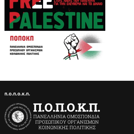
Π.Ο.Π.Ο.Κ.Π.