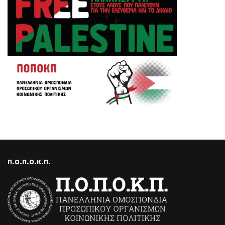
Π.Ο.Π.Ο.Κ.Π.