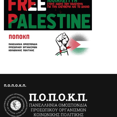
Π.Ο.Π.Ο.Κ.Π.