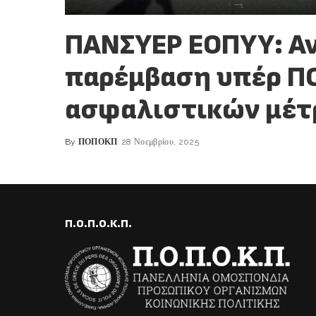
ΠΑΝΣΥΕΡ ΕΟΠΥΥ: Α
παρέμβαση υπέρ Π
ασφαλιστικών μέτ
By
ΠΟΠΟΚΠ
28 Νοεμβρίου, 2025
Posted
by
Π.Ο.Π.Ο.Κ.Π.