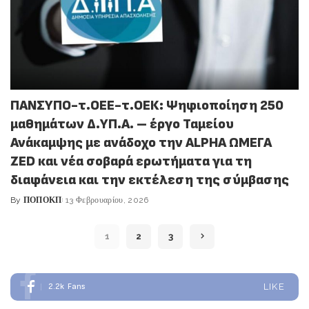
ΠΑΝΣΥΠΟ-τ.ΟΕΕ-τ.ΟΕΚ: Ψηφιοποίηση 250
μαθημάτων Δ.ΥΠ.Α. – έργο Ταμείου
Ανάκαμψης με ανάδοχο την ALPHA ΩΜΕΓΑ
ZED και νέα σοβαρά ερωτήματα για τη
διαφάνεια και την εκτέλεση της σύμβασης
By
ΠΟΠΟΚΠ
13 Φεβρουαρίου, 2026
Posted
by
1
2
3
2.2k
Fans
LIKE