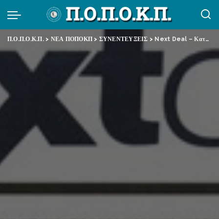
Π.Ο.Π.Ο.Κ.Π.
>
ΝΕΑ ΠΟΠΟΚΠ
>
ΣΥΝΕΝΤΕΥΞΕΙΣ
>
Next Deal – Καταρρέει το σύστημα κοινωνικής ασφάλισης