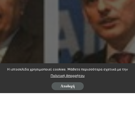
Η ιστοσελίδα χρησιμοποιεί cookies. Mάθετε περισσότερα σχετικά με την
Πολιτική Απορρήτου
Αποδοχή
{edocs}nextdealapr2013.pdf,660,930{/edocs}
ΜΟΙΡΆΣΤΕ ΣΤΟ