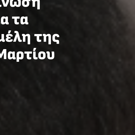
ίνωση
α τα
μέλη της
Μαρτίου