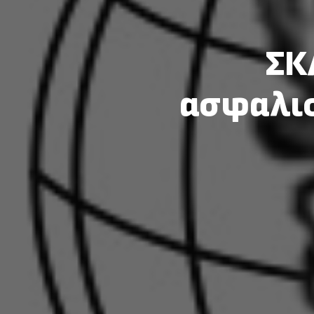
ΣΚ
ασφαλισ