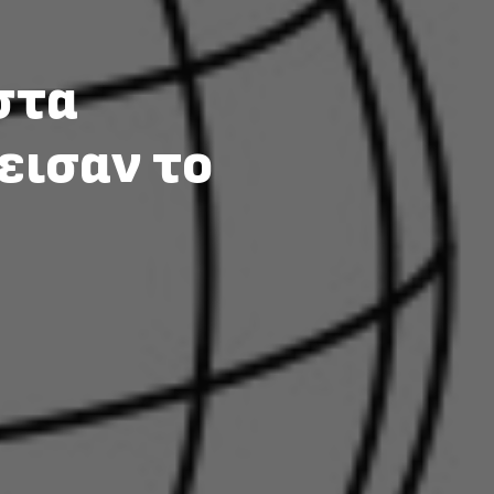
στα
εισαν το