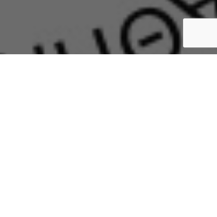
2.2k
Fans
LIKE