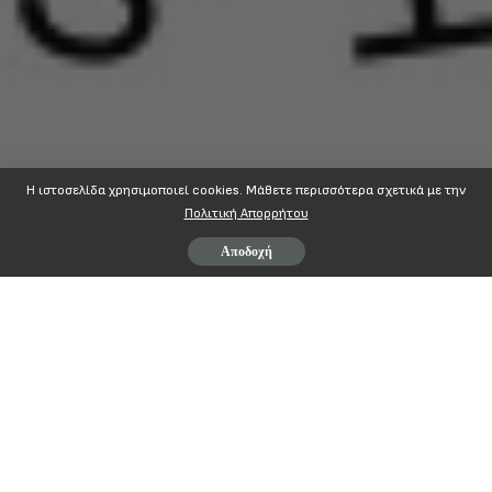
Η ιστοσελίδα χρησιμοποιεί cookies. Mάθετε περισσότερα σχετικά με την
Πολιτική Απορρήτου
Αποδοχή
http://www.rizospastis.gr/story.do?id=8942649
ΜΟΙΡΆΣΤΕ ΣΤΟ
ΠΡΟΗΓΟΎΜΕΝΟ ΆΡΘΡΟ
ΕΠΌΜΕΝΟ ΆΡΘΡΟ
CAPITAL Ελλείμματα και χρέη
enikonomia.gr