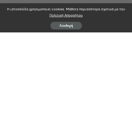
Η ιστοσελίδα χρησιμοποιεί cookies. Mάθετε περισσότερα σχετικά με την
Πολιτική Απορρήτου
Αποδοχή
Π.Σ.Ε. Ο.Γ.Α.
Π
Σ
Ε
ΟΓΑ
ΑΝΕΛΛΗΝΙΟΣ
ΥΛΛΟΓΟΣ
ΡΓΑΖΟΜΕΝΩΝ
(ΟΠΕΚΑ – ΕΦΚΑ)
Πατησίων 30, 101 70 Αθήνα
Αθήνα, 20/3/2022
Τηλ.: 213.15.19.112,
Email
:
pse
.
oga
@
gmail
.
com
Α Ν Α Κ Ο Ι Ν Ω Σ Η