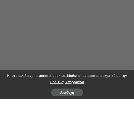
Η ιστοσελίδα χρησιμοποιεί cookies. Mάθετε περισσότερα σχετικά με την
Πολιτική Απορρήτου
Αποδοχή
Page
1
/
42
Zoom
100%