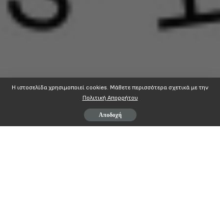
Η ιστοσελίδα χρησιμοποιεί cookies. Mάθετε περισσότερα σχετικά με την
Πολιτική Απορρήτου
Αποδοχή
http://www.imerisia.gr/article.asp?
catid=26516&subid=2&pubid=114157599#
ΜΟΙΡΆΣΤΕ ΣΤΟ
ΠΡΟΗΓΟΎΜΕΝΟ ΆΡΘΡΟ
ΕΠΌΜΕΝΟ ΆΡΘΡΟ