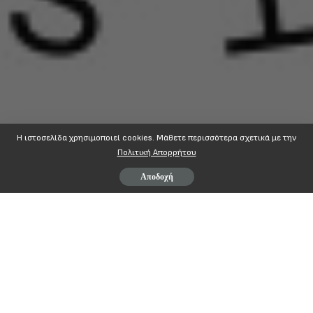
Η ιστοσελίδα χρησιμοποιεί cookies. Mάθετε περισσότερα σχετικά με την
Πολιτική Απορρήτου
Αποδοχή
http://www.news.gr/ellada/koinonia/article/262884/de-tha-
perasei-apokleismeno-to-ypoyrgeio.html
ΜΟΙΡΆΣΤΕ ΣΤΟ