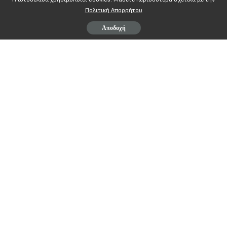
Πολιτική Απορρήτου
Αποδοχή
ΔΕΛΤΙΟ ΤΥΠΟΥ
Με αφορμή τον περιορισμό των διαδηλώσεων με νομοσχέδιο
Η Κυβέρνηση της Νέας Δημοκρατίας, συνεχίζοντας τον αντιδημοκρατι
σχετικό νομοσχέδιο να περιορίσει και να βάλει στο γύψο το δημοκρατικό
διαδηλώνει και των εργαζομένων να απεργούν.
Ο ίδιος ο πρωθυπουργός, Κυριάκος Μητσοτάκης, δύο φορές έχει στρ