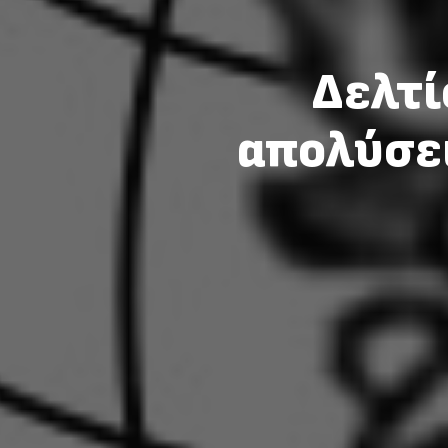
Δελτί
απολύσει