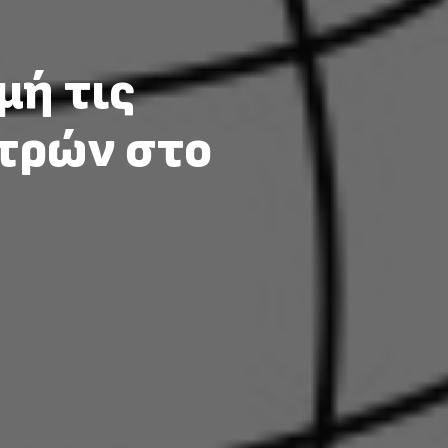
μή τις
ατρών στο