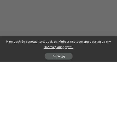
Η ιστοσελίδα χρησιμοποιεί cookies. Mάθετε περισσότερα σχετικά με την
Πολιτική Απορρήτου
Αποδοχή
ΠPOΣ
:
1.Ομοσπονδίες – Μέλη της A.Δ.E.Δ.Y.