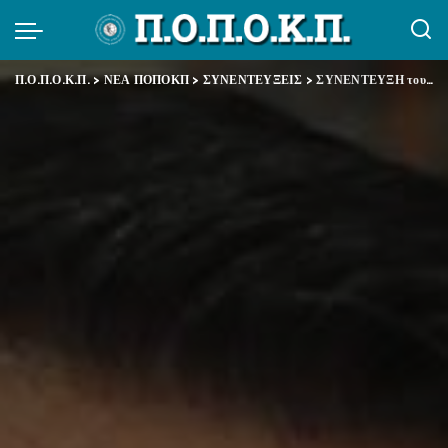
Π.Ο.Π.Ο.Κ.Π.
>
ΝΕΑ ΠΟΠΟΚΠ
>
ΣΥΝΕΝΤΕΥΞΕΙΣ
>
ΣΥΝΕΝΤΕΥΞΗ του Αντώνη Κουρούκλη στον Δ.Σταμουλη “ΠΡΙΝ”