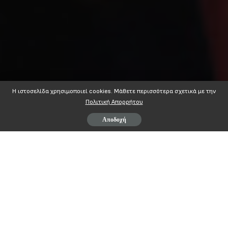
Η ιστοσελίδα χρησιμοποιεί cookies. Mάθετε περισσότερα σχετικά με την
Πολιτική Απορρήτου
Αποδοχή
Π. Σ. Ε.
Ο. Γ. Α.
Π
ΑΝΕΛΛΗΝΙΟΣ
Σ
ΥΛΛΟΓΟΣ
Ε
ΡΓΑΖΟΜΕΝΩΝ
ΟΓΑ
(ΟΠΕΚΑ – ΕΦΚΑ)