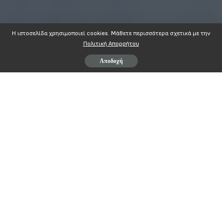
Η ιστοσελίδα χρησιμοποιεί cookies. Mάθετε περισσότερα σχετικά με την
Πολιτική Απορρήτου
Αποδοχή
ΔΕΛΤΙΟ ΤΥΠΟΥ
Καταγγέλλουμε κάθε προσπάθεια τρομοκράτησης των 
Απαντάμε με την μαζική συμμετοχή μας στην Γενική Πανελλαδική 
Η απόφαση της Εκτελεστικής Επιτροπής της Α.Δ.Ε.Δ.Υ. να κηρύξει Παν
την Παρασκευή 7 Οκτωβρίου 2022, με σκοπό να διευκολυνθούν οι εργ